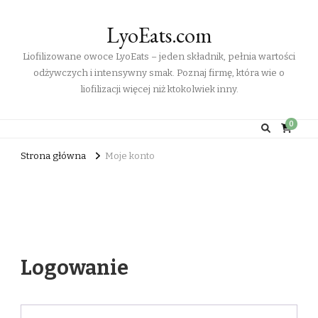
LyoEats.com
Liofilizowane owoce LyoEats – jeden składnik, pełnia wartości
odżywczych i intensywny smak. Poznaj firmę, która wie o
liofilizacji więcej niż ktokolwiek inny.
0
Strona główna
Moje konto
Moje konto
Logowanie