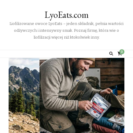
LyoEats.com
Liofilizowane owoce LyoEats – jeden składnik, pełnia wartości
odżywczych i intensywny smak. Poznaj firmę, która wie o
liofilizacji więcej niż ktokolwiek inny.
0