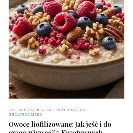
ZAKTUALIZOWANO W DNIU
13 KWIETNIA, 2026
UNCATEGORIZED
Owoce liofilizowane: Jak jeść i do
czego używać? 7 Kreatywnych