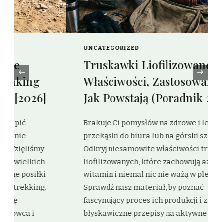
UNCATEGORIZED
Truskawki Liofilizowane:
‹
Właściwości, Zastosowanie i
Jak Powstają (Poradnik 2026)
Brakuje Ci pomysłów na zdrowe i lekkie
przekąski do biura lub na górski szlak?
Odkryj niesamowite właściwości truskawek
liofilizowanych, które zachowują aż 98%
witamin i niemal nic nie ważą w plecaku.
Sprawdź nasz materiał, by poznać
fascynujący proces ich produkcji i znaleźć
błyskawiczne przepisy na aktywne dni.