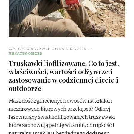
ZAKTUALIZOWANO W DNIU
13 KWIETNIA, 2026
UNCATEGORIZED
Truskawki liofilizowane: Co to jest,
właściwości, wartości odżywcze i
zastosowanie w codziennej diecie i
outdoorze
Masz dość zgniecionych owoców na szlaku i
niezdrowych biurowych przekąsek? Odkryj
fascynujący świat liofilizowanych truskawek,
które zachowują pełnię witamin, chrupkość i
naturalny smak lata bez żadnego dodanego