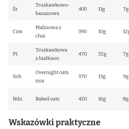
Truskawkowo-
Śr.
400
11g
7g
bananowa
Malinowa z
Czw.
390
10g
12
chia
Truskawkowa
Pt.
470
32g
7g
z białkiem
Overnight oats
Sob.
370
13g
9g
mix
Ndz.
Baked oats
420
16g
8g
Wskazówki praktyczne