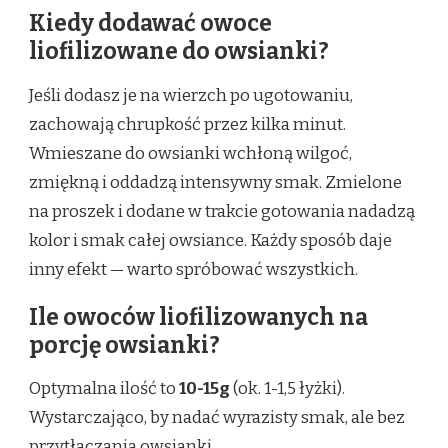
Kiedy dodawać owoce
liofilizowane do owsianki?
Jeśli dodasz je na wierzch po ugotowaniu,
zachowają chrupkość przez kilka minut.
Wmieszane do owsianki wchłoną wilgoć,
zmiękną i oddadzą intensywny smak. Zmielone
na proszek i dodane w trakcie gotowania nadadzą
kolor i smak całej owsiance. Każdy sposób daje
inny efekt — warto spróbować wszystkich.
Ile owoców liofilizowanych na
porcję owsianki?
Optymalna ilość to
10-15g
(ok. 1-1,5 łyżki).
Wystarczająco, by nadać wyrazisty smak, ale bez
przytłaczania owsianki.