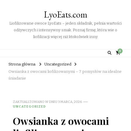
LyoEats.com
Liofilizowane owoce LyoEats – jeden składnik, pełnia wartości
odżywczych i intensywny smak. Poznaj firmę, która wie o
liofilizacji więcej niż ktokolwiek inny.
0
Strona główna
Uncategorized
Owsianka z owocami liofilizowanymi – 7 pomysłów na idealne
śniadanie
ZAKTUALIZOWANO W DNIU
3 MARCA, 2026
UNCATEGORIZED
Owsianka z owocami