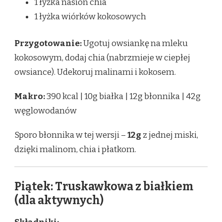
1 łyżka nasion chia
1 łyżka wiórków kokosowych
Przygotowanie:
Ugotuj owsiankę na mleku
kokosowym, dodaj chia (nabrzmieje w ciepłej
owsiance). Udekoruj malinami i kokosem.
Makro:
390 kcal | 10g białka | 12g błonnika | 42g
węglowodanów
Sporo błonnika w tej wersji –
12g
z jednej miski,
dzięki malinom, chia i płatkom.
Piątek: Truskawkowa z białkiem
(dla aktywnych)