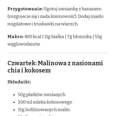
Przygotowanie:
Ugotuj owsiankę z bananem
(rozgniecie się i nada kremowość). Dodaj masło
migdałowe i truskawki na wierzch.
Makro:
400 kcal | 11g białka | 7g błonnika | 55g
węglowodanów
Czwartek: Malinowa z nasionami
chia i kokosem
Składniki:
50g płatków owsianych
200 ml mleka kokosowego
15g liofilizowanych malin