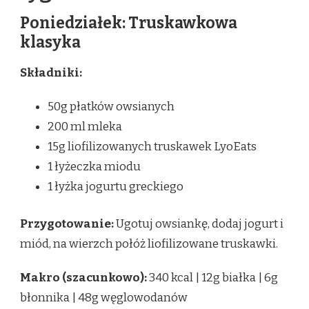
Poniedziałek: Truskawkowa
klasyka
Składniki:
50g płatków owsianych
200 ml mleka
15g liofilizowanych truskawek LyoEats
1 łyżeczka miodu
1 łyżka jogurtu greckiego
Przygotowanie:
Ugotuj owsiankę, dodaj jogurt i
miód, na wierzch połóż liofilizowane truskawki.
Makro (szacunkowo):
340 kcal | 12g białka | 6g
błonnika | 48g węglowodanów