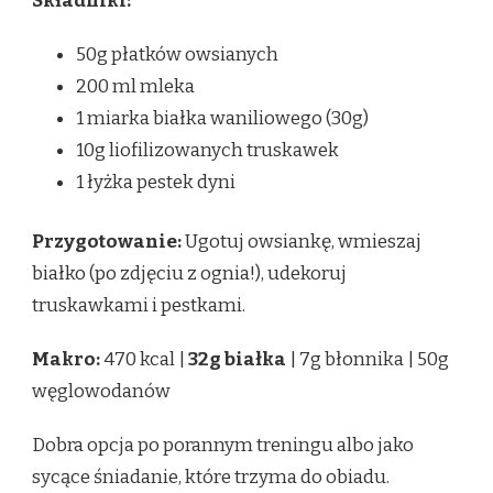
Składniki:
50g płatków owsianych
200 ml mleka
1 miarka białka waniliowego (30g)
10g liofilizowanych truskawek
1 łyżka pestek dyni
Przygotowanie:
Ugotuj owsiankę, wmieszaj
białko (po zdjęciu z ognia!), udekoruj
truskawkami i pestkami.
Makro:
470 kcal |
32g białka
| 7g błonnika | 50g
węglowodanów
Dobra opcja po porannym treningu albo jako
sycące śniadanie, które trzyma do obiadu.