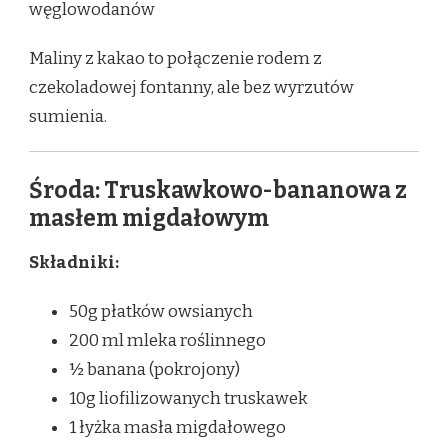
węglowodanów
Maliny z kakao to połączenie rodem z
czekoladowej fontanny, ale bez wyrzutów
sumienia.
Środa: Truskawkowo-bananowa z
masłem migdałowym
Składniki:
50g płatków owsianych
200 ml mleka roślinnego
½ banana (pokrojony)
10g liofilizowanych truskawek
1 łyżka masła migdałowego