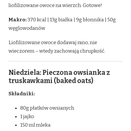
liofilizowane owoce na wierzch. Gotowe!
Makro:
370 kcal | 13g białka | 9g błonnika | 50g
węglowodanów
Liofilizowane owoce dodawaj rano, nie
wieczorem – wtedy zachowają chrupkość.
Niedziela: Pieczona owsianka z
truskawkami (baked oats)
Składniki:
80g płatków owsianych
1 jajko
150 ml mleka