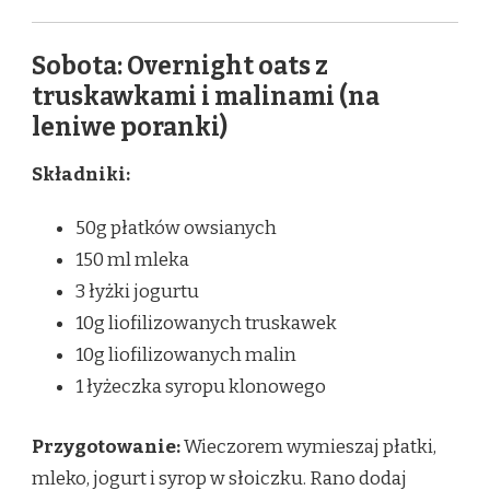
Sobota: Overnight oats z
truskawkami i malinami (na
leniwe poranki)
Składniki:
50g płatków owsianych
150 ml mleka
3 łyżki jogurtu
10g liofilizowanych truskawek
10g liofilizowanych malin
1 łyżeczka syropu klonowego
Przygotowanie:
Wieczorem wymieszaj płatki,
mleko, jogurt i syrop w słoiczku. Rano dodaj