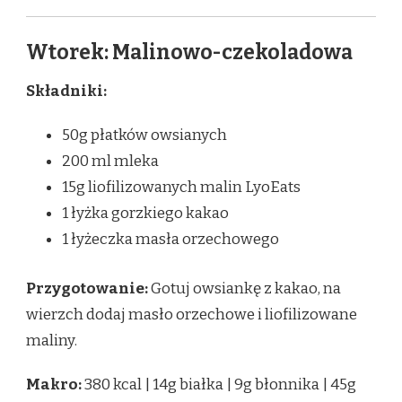
Wtorek: Malinowo-czekoladowa
Składniki:
50g płatków owsianych
200 ml mleka
15g liofilizowanych malin LyoEats
1 łyżka gorzkiego kakao
1 łyżeczka masła orzechowego
Przygotowanie:
Gotuj owsiankę z kakao, na
wierzch dodaj masło orzechowe i liofilizowane
maliny.
Makro:
380 kcal | 14g białka | 9g błonnika | 45g