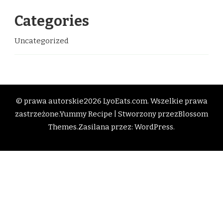
Categories
Uncategorized
© prawa autorskie2026
LyoEats.com
. Wszelkie prawa
zastrzeżone.
Yummy Recipe | Stworzony przez
Blossom
Themes
.Zasilana przez:
WordPress
.