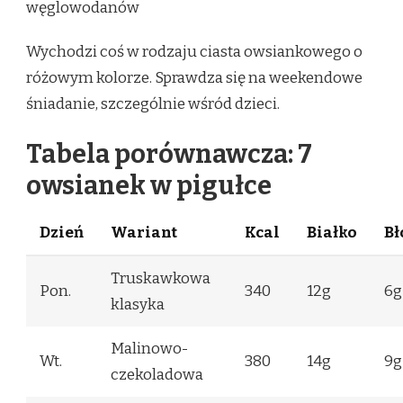
węglowodanów
Wychodzi coś w rodzaju ciasta owsiankowego o
różowym kolorze. Sprawdza się na weekendowe
śniadanie, szczególnie wśród dzieci.
Tabela porównawcza: 7
owsianek w pigułce
Dzień
Wariant
Kcal
Białko
Bł
Truskawkowa
Pon.
340
12g
6g
klasyka
Malinowo-
Wt.
380
14g
9g
czekoladowa