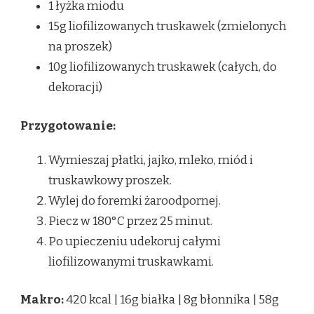
1 łyżka miodu
15g liofilizowanych truskawek (zmielonych
na proszek)
10g liofilizowanych truskawek (całych, do
dekoracji)
Przygotowanie:
Wymieszaj płatki, jajko, mleko, miód i
truskawkowy proszek.
Wylej do foremki żaroodpornej.
Piecz w 180°C przez 25 minut.
Po upieczeniu udekoruj całymi
liofilizowanymi truskawkami.
Makro:
420 kcal | 16g białka | 8g błonnika | 58g