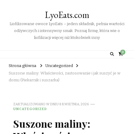
LyoEats.com
Liofilizowane owoce LyoEats – jeden składnik, pełnia wartości
odżywczych i intensywny smak. Poznaj firmę, która wie o
liofilizacji więcej niż ktokolwiek inny.
0
Strona główna
Uncategorized
Suszone maliny: Właściwości, zastosowanie i jak suszyć je w
domu (Piekarnik i suszarka)
ZAKTUALIZOWANO W DNIU
8 KWIETNIA, 2026
UNCATEGORIZED
Suszone maliny: