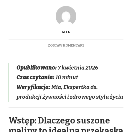
MIA
DO
ZOSTAW KOMENTARZ
SUSZONE
MALINY:
WŁAŚCIWOŚCI,
Opublikowano:
7 kwietnia 2026
ZASTOSOWANIE
I
Czas czytania:
10 minut
JAK
SUSZYĆ
Weryfikacja:
Mia, Ekspertka ds.
JE
produkcji żywności i zdrowego stylu życia
W
DOMU
(PIEKARNIK
I
Wstęp: Dlaczego suszone
SUSZARKA)
maliny to idealna przekąska