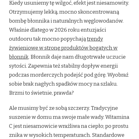
Kiedy usuniemy tę wilgoć, efekt jest niesamowity.
Otrzymujemy lekką, mocno skoncentrowaną
bombę błonnika i naturalnych węglowodanów.
Właśnie dlatego w 2026 roku entuzjaści
outdooru tak mocno popychają
trendy
żywieniowe w stronę produktów bogatych w
błonnik
. Błonnik daje nam długotrwałe uczucie
sytości. Zapewnia też stabilny dopływ energii
podczas morderczych podejść pod górę. Wyobraź
sobie brak nagłych spadków mocy na szlaku.
Brzmi to świetnie, prawda?
Ale musimy być ze sobą szczerzy. Tradycyjne
suszenie w domu ma swoje małe wady. Witamina
C jest niesamowicie wrażliwa na ciepło; po prostu
znika w wysokich temperaturach. Standardowe