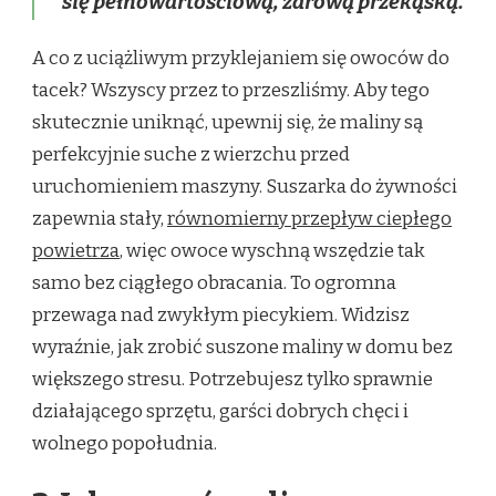
się pełnowartościową, zdrową przekąską.
A co z uciążliwym przyklejaniem się owoców do
tacek? Wszyscy przez to przeszliśmy. Aby tego
skutecznie uniknąć, upewnij się, że maliny są
perfekcyjnie suche z wierzchu przed
uruchomieniem maszyny. Suszarka do żywności
zapewnia stały,
równomierny przepływ ciepłego
powietrza
, więc owoce wyschną wszędzie tak
samo bez ciągłego obracania. To ogromna
przewaga nad zwykłym piecykiem. Widzisz
wyraźnie, jak zrobić suszone maliny w domu bez
większego stresu. Potrzebujesz tylko sprawnie
działającego sprzętu, garści dobrych chęci i
wolnego popołudnia.